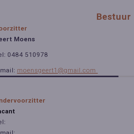
Bestuur
oorzitter
eert Moens
el: 0484 510978
-mail:
moensgeert1@gmail.com
ndervoorzitter
acant
l:
-mail: