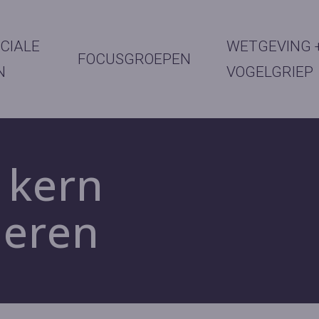
CIALE
WETGEVING 
FOCUSGROEPEN
N
VOGELGRIEP
 kern
deren