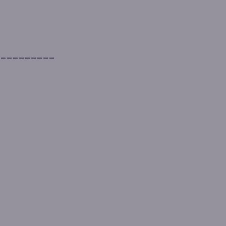
__________