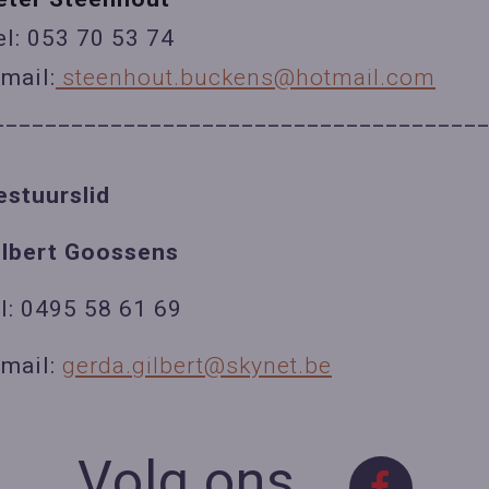
el: 053 70 53 74
-mail:
steenhout.buckens@hotmail.com
_____________________________________
estuurslid
ilbert Goossens
el: 0495 58 61 69
-mail:
gerda.gilbert@skynet.be
Volg ons