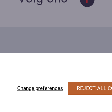
Contact
Contacteer ons
BE 0423 427 566 (0032
477601560
Wuytsbergen 
Change preferences
REJECT ALL C
118, 2200 Herentals