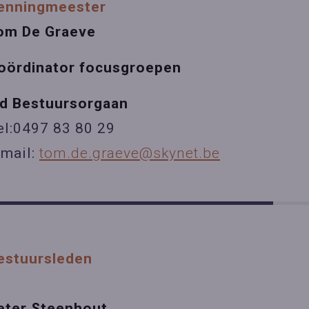
enningmeester
om De Graeve
oördinator focusgroepen
id Bestuursorgaan
el:0497 83 80 29
-mail:
tom.de.graeve@skynet.be
estuursleden
eter Steenhout