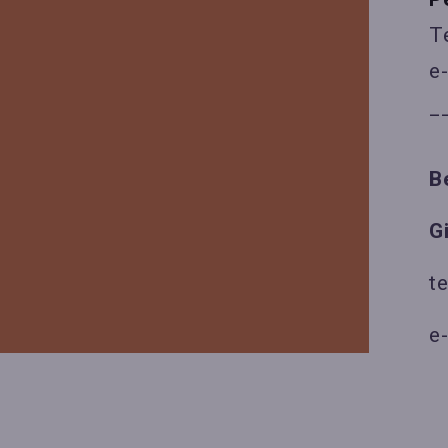
T
e
_
B
G
t
e