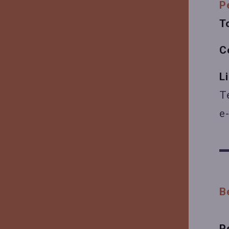
P
T
C
L
T
e
B
P