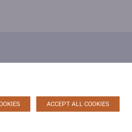
PRIVACY
POLICY
ALGEMENE
(HRT)
VOORWAARDEN
OOKIES
ACCEPT ALL COOKIES
COOKIEBELEID