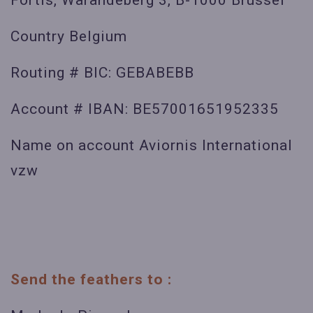
Fortis, Warandeberg 3, B-1000 Brussel
Country Belgium
Routing # BIC: GEBABEBB
Account # IBAN: BE57001651952335
Name on account Aviornis International
vzw
Send the feathers to :