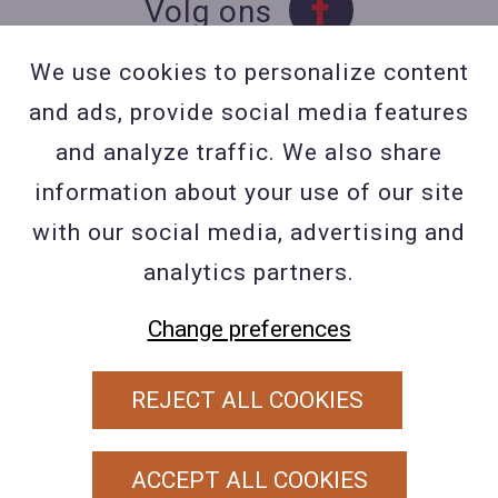
Volg ons
We use cookies to personalize content
and ads, provide social media features
Contact
and analyze traffic. We also share
Contacteer ons
information about your use of our site
BE 0423 427 566 (0032
with our social media, advertising and
477601560
analytics partners.
Wuytsbergen (HRT) 118, 2200
Change preferences
Herentals
REJECT ALL COOKIES
PRIVACY POLICY
ALGEMENE VOORWAARDEN
ACCEPT ALL COOKIES
COOKIEBELEID