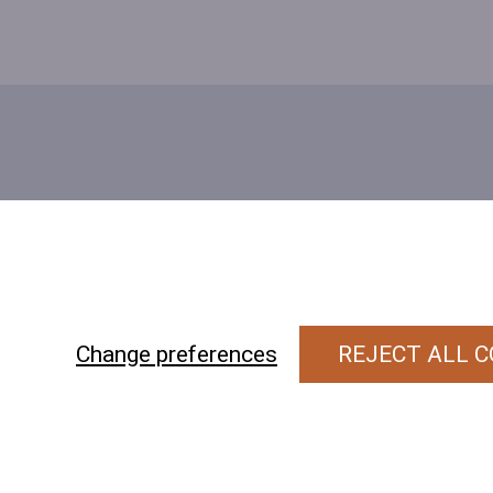
Contact
Contacteer ons
BE 0423 427 566 (0032
477601560
Wuytsbergen 
Change preferences
REJECT ALL C
118, 2200 Herentals