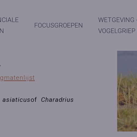
NCIALE
WETGEVING 
FOCUSGROEPEN
N
VOGELGRIEP
ngmatenlijst
 asiaticus
of
Charadrius