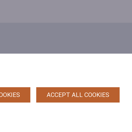
PRIVACY
POLICY
ALGEMENE
(HRT)
VOORWAARDEN
OOKIES
ACCEPT ALL COOKIES
COOKIEBELEID