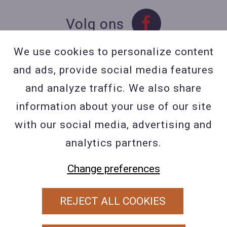
Volg ons
We use cookies to personalize content
and ads, provide social media features
Contact
and analyze traffic. We also share
Contacteer ons
information about your use of our site
BE 0423 427 566 (0032
with our social media, advertising and
477601560
analytics partners.
Wuytsbergen (HRT) 118, 2200
Change preferences
Herentals
REJECT ALL COOKIES
PRIVACY POLICY
ALGEMENE VOORWAARDEN