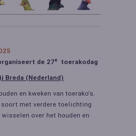
025
e
organiseert de 27
toerakodag
j Breda (Nederland)
houden en kweken van toerako’s.
soort met verdere toelichting
e wisselen over het houden en