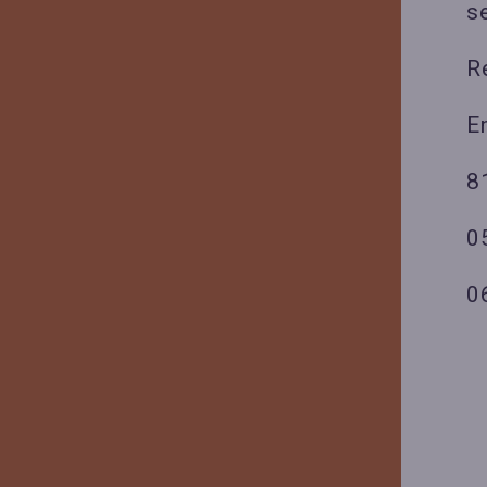
s
R
E
8
0
0