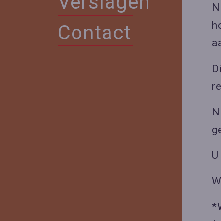
Verslagen
N
h
Contact
a
D
r
N
g
U
W
*