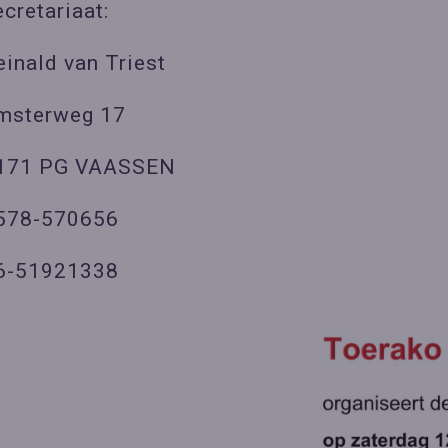
ecretariaat:
einald van Triest
msterweg 17
171 PG VAASSEN
578-570656
6-51921338