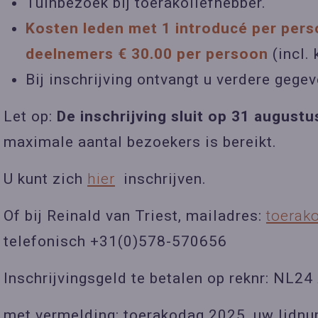
Tuinbezoek bij toerakoliefhebber.
Kosten leden met 1 introducé per pers
deelnemers € 30.00 per persoon
(incl. 
Bij inschrijving ontvangt u verdere gege
Let op:
De inschrijving sluit op 31 august
maximale aantal bezoekers is bereikt.
U kunt zich
hier
inschrijven.
Of bij Reinald van Triest, mailadres:
toerak
telefonisch +31(0)578-570656
Inschrijvingsgeld te betalen op reknr: N
met vermelding: toerakodag 2025, uw lidnu