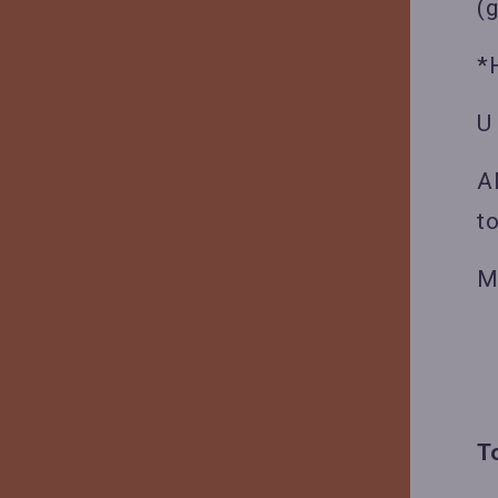
(
*
U
A
t
M
T