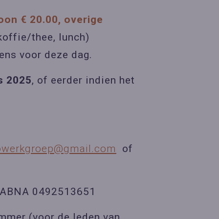
oon € 20.00, overige
koffie/thee, lunch)
vens voor deze dag.
us 2025
, of eerder indien het
owerkgroep@gmail.com
of
L24 ABNA 0492513651
mmer (voor de leden van