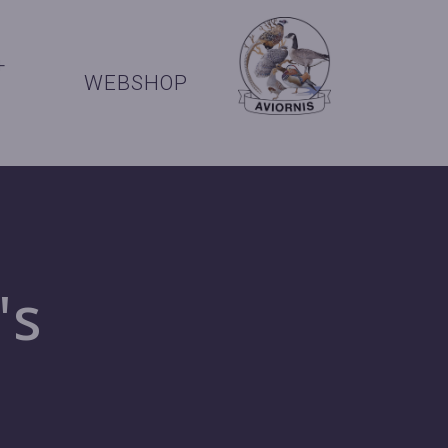
+
WEBSHOP
's