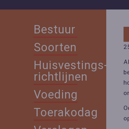
Bestuur
Soorten
2
Huisvestings-
A
b
richtlijnen
h
Voeding
o
O
Toerakodag
o