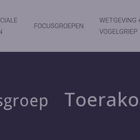
CIALE
WETGEVING 
FOCUSGROEPEN
N
VOGELGRIEP
Toerako
sgroep